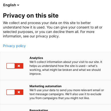
Siirry
English
sisältöön
Privacy on this site
We collect and process your data on this site to better
understand how it is used. You can give your consent to all or
selected purposes, or you can decline them all. For more
information, see our privacy policy.
Privacy policy
Analytics
We'll collect information about your visit to our site. It
helps us understand how the site is used – what's
Tietosuojaselosteet
working, what might be broken and what we should
improve.
Marketing automation
We'll use your data to send you more relevant email or
text message campaigns. We'll also use it to exclude
you from campaigns that you might not like.
Expomark pitää huolta
Remarketing