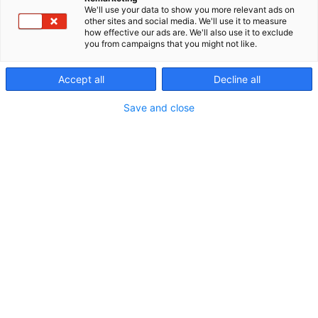
henkilötiedoistasi
We'll use your data to show you more relevant ads on
other sites and social media. We'll use it to measure
how effective our ads are. We'll also use it to exclude
Expomark Oy on vastuullinen toimija myös
you from campaigns that you might not like.
tietosuoja-asioissa. Ymmärrämme, että
henkilökohtaiset tietosi ovat sinulle tärkeitä.
Accept all
Decline all
Toimimme EU:n tietosuoja-asetuksen mukaisesti ja
vaadimme myös kumppaneiltamme vastuullisuutta
Save and close
tietosuoja-asioissa.
Expomarkilla säilytetään asiakastietoja
tietoturvallisesti omissa järjestelmissään.
Asiakastietojen käyttöoikeus on rajattu henkilön
työtehtävien hoidossa tarpeellisiin tietoihin ja
työntekijöitä sitoo vaitiolovelvollisuus. Järjestelmät
on myös suojattu teknisin ratkaisuin.
Expomarkin viestintä ja
tietosuoja