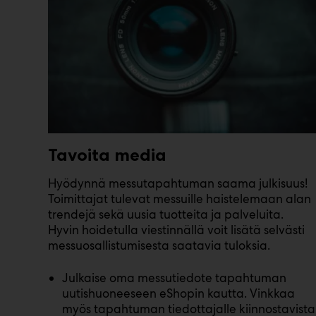
Tavoita media
Hyödynnä messutapahtuman saama julkisuus!
Toimittajat tulevat messuille haistelemaan alan
trendejä sekä uusia tuotteita ja palveluita.
Hyvin hoidetulla viestinnällä voit lisätä selvästi
messuosallistumisesta saatavia tuloksia.
Julkaise oma messutiedote tapahtuman
uutishuoneeseen eShopin kautta. Vinkkaa
myös tapahtuman tiedottajalle kiinnostavista