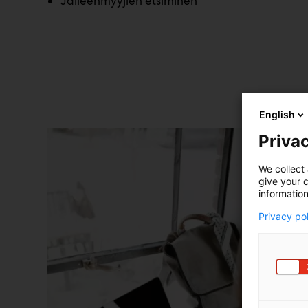
Jälleenmyyjien etsiminen
English
Privac
We collect 
give your c
information
Privacy po