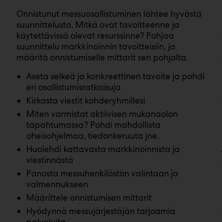
Onnistunut messuosallistuminen lähtee hyvästä
suunnittelusta. Mitkä ovat tavoitteenne ja
käytettävissä olevat resurssinne? Pohjaa
suunnittelu markkinoinnin tavoitteisiin, ja
i
määritä onnistumiselle mittarit sen pohjalta.
Aseta selkeä ja konkreettinen tavoite ja pohdi
eri osallistumisratkaisuja
Kirkasta viestit kohderyhmillesi
Miten varmistat aktiivisen mukanaolon
tapahtumassa? Pohdi mahdollista
oheisohjelmaa, tiedonkeruuta jne.
Huolehdi kattavasta markkinoinnista ja
viestinnästä
Panosta messuhenkilöstön valintaan ja
valmennukseen
Määrittele onnistumisen mittarit
Hyödynnä messujärjestäjän tarjoamia
palveluita