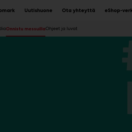
omark
Uutishuone
Ota yhteyttä
eShop-ver
Avaa
Avaa
Avaa
kko
alavalikko
alavalikko
alavalikko
dia
Ohjeet ja luvat
Onnistu messuilla