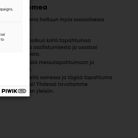
Käytä somea
mpaigns.
Ota tapahtuma haltuun myös sosiaalisessa
mediassa!
ial
 to
Rakenna polkua kohti tapahtumaa
kertomalla osallistumisesta ja osastosi
tapahtumista.
Kutsu ihmisiä messutapahtumaan ja
osastollesi.
Seuraa meitä somessa ja tägää tapahtuma
postauksiisi! Yhdessä tavoitamme
suuremman yleisön.