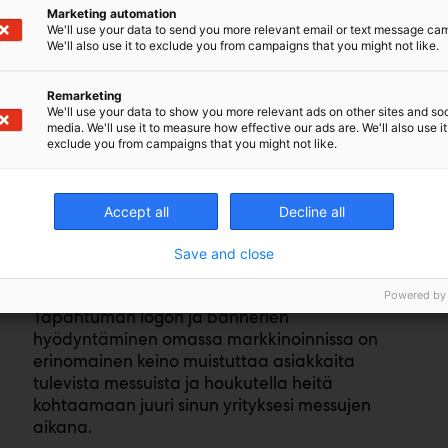
Marketing automation
We'll use your data to send you more relevant email or text message ca
We'll also use it to exclude you from campaigns that you might not like.
Remarketing
We'll use your data to show you more relevant ads on other sites and soc
media. We'll use it to measure how effective our ads are. We'll also use it
exclude you from campaigns that you might not like.
Accept all
Decline all
Save and close
Markkinoi osastoasi
Powered by
Tapahtuman logon ja bannerien
hyödyntäminen omassa markkinoinnissa on
erinomainen keino muistuttaa asiakkaita
tulevista messuista ja houkutella heitä
kohtaamaan juuri sinun yrityksesi messujen
aikana.