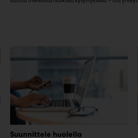
auttaa mielellään kaikissa kysymyksissä – ota yhteyt
Suunnittele huolella