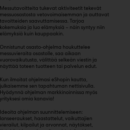
Messutavoitteita tukevat aktiviteetit tekevät
messuosastosta vetovoimaisemman ja auttavat
tavoitteiden saavuttamisessa. Tarjoa
kokemuksia ja luo elämyksiä – näin syntyy niin
elämyksiä kuin kauppaakin.
Onnistunut osasto-ohjelma houkuttelee
messuvieraita osastolle, saa aikaan
vuorovaikutusta, välittää selkeän viestin ja
näyttää toteen tuotteen tai palvelun edut.
Kun ilmoitat ohjelmasi eShopin kautta,
julkaisemme sen tapahtuman nettisivulla.
Hyödynnä ohjelman markkinoinnissa myös
yrityksesi omia kanavia!
Ideoita ohjelman suunnittelemiseen:
lanseeraukset, haastattelut, vaikuttajien
vierailut, kilpailut ja arvonnat, näytökset,