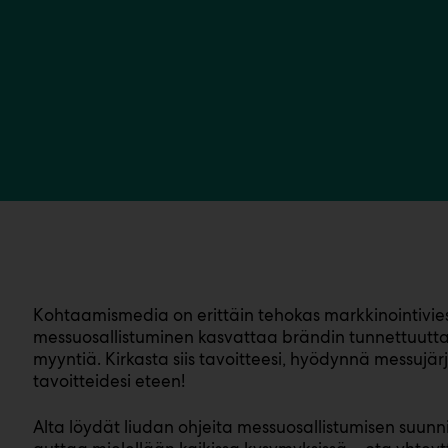
Kohtaamismedia on erittäin tehokas markkinointivies
messuosallistuminen kasvattaa brändin tunnettuutta
myyntiä. Kirkasta siis tavoitteesi, hyödynnä messujärje
tavoitteidesi eteen!
Alta löydät liudan ohjeita messuosallistumisen suu