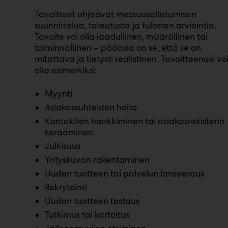
Tavoitteet ohjaavat messuosallistumisen
suunnittelua, toteutusta ja tulosten arviointia.
Tavoite voi olla laadullinen, määrällinen tai
toiminnallinen – pääasia on se, että se on
mitattava ja tietysti realistinen. Tavoitteenasi vo
olla esimerkiksi:
Myynti
Asiakassuhteiden hoito
Kontaktien hankkiminen tai asiakasrekisterin
kerääminen
Julkisuus
Yrityskuvan rakentaminen
Uuden tuotteen tai palvelun lanseeraus
Rekrytointi
Uuden tuotteen testaus
Tutkimus tai kartoitus