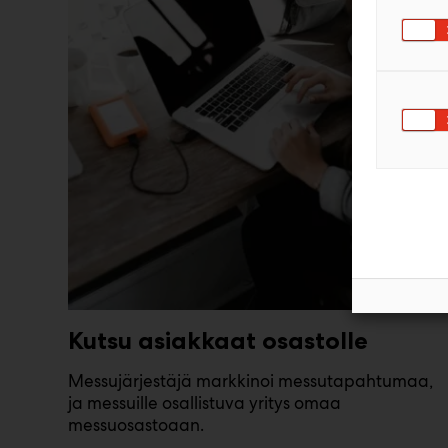
Kutsu asiakkaat osastolle
Messujärjestäjä markkinoi messutapahtumaa,
ja messuille osallistuva yritys omaa
messuosastoaan.