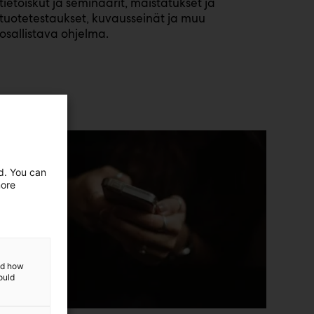
tietoiskut ja seminaarit, maistatukset ja
tuotetestaukset, kuvausseinät ja muu
osallistava ohjelma.
ed. You can
more
and how
ould