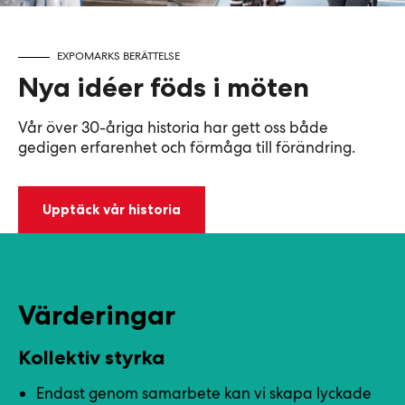
EXPOMARKS BERÄTTELSE
Nya idéer föds i möten
Vår över 30-åriga historia har gett oss både
gedigen erfarenhet och förmåga till förändring.
Upptäck vår historia
Värderingar
Kollektiv styrka
Endast genom samarbete kan vi skapa lyckade